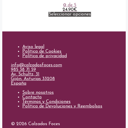
múltiples
0
de 5
variantes.
24,90
€
Las
Seleccionar opciones
opciones
Este
se
producto
pueden
tiene
elegir
múltiples
en
variantes.
la
Las
página
opciones
Aviso legal
de
se
Política de Cookies
producto
pueden
Política de privacidad
elegir
en
info@calzadosfoces.com
la
985 38 71 59
página
Av. Schultz, 31
de
Gijón
,
Asturias
33208
producto
España
Sobre nosotros
Contacto
Términos y Condiciones
Política de Devoluciones y Reembolsos
© 2026 Calzados Foces