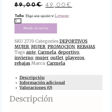
El
El
89,00
€
49,00
€
precio
precio
original
actual
Talla
Limpiar
CARMELA
era:
es:
DEPORTIVO
89,00€.
49,00€.
DE
Añadir al carrito
MUJER
16180803
cantidad
SKU
2770
Categories
DEPORTIVOS
MUJER
,
MUJER
,
PROMOCION
,
REBAJAS
Tags
ante
,
Carmela
,
deportivo
,
invierno
,
mujer
,
outlet
,
playeros
,
rebajas
Marca:
Carmela
Descripción
Información adicional
Valoraciones (0)
Descripción