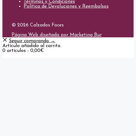
Términos y Condiciones
Política de Devoluciones y Reembolsos
© 2026 Calzados Foces
Página Web diseñada por Marketing Bur
Seguir comprando →
Artículo añadido al carrito.
0 artículos -
0,00
€
Finalizar Compra