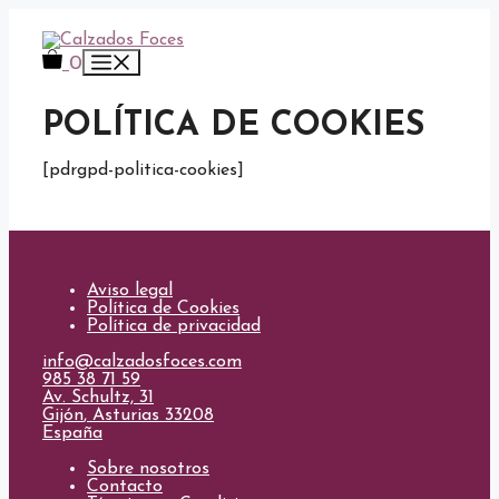
Saltar
al
contenido
Menú
0
POLÍTICA DE COOKIES
[pdrgpd-politica-cookies]
Aviso legal
Política de Cookies
Política de privacidad
info@calzadosfoces.com
985 38 71 59
Av. Schultz, 31
Gijón
,
Asturias
33208
España
Sobre nosotros
Contacto