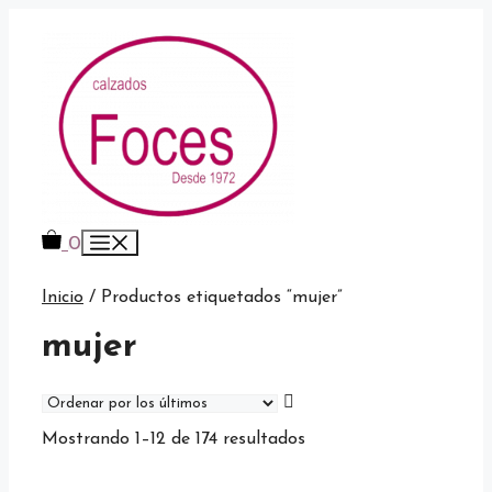
Saltar
al
contenido
Menú
0
Inicio
/ Productos etiquetados “mujer”
mujer
Ordenado
Mostrando 1–12 de 174 resultados
por
los
últimos