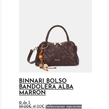
BINNARI BOLSO
BANDOLERA ALBA
MARRÓN
0
de 5
El
El
Este
59,00
€
41,00
€
Seleccionar opciones