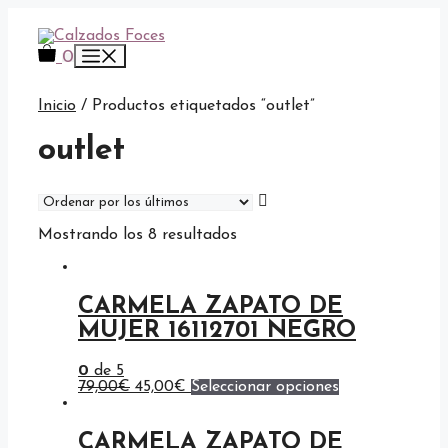
Saltar
al
contenido
Menú
0
Inicio
/ Productos etiquetados “outlet”
outlet
Ordenado
Mostrando los 8 resultados
por
los
últimos
CARMELA ZAPATO DE
MUJER 16112701 NEGRO
0
de 5
El
El
Este
79,00
€
45,00
€
Seleccionar opciones
precio
precio
producto
original
actual
tiene
era:
es:
múltiples
CARMELA ZAPATO DE