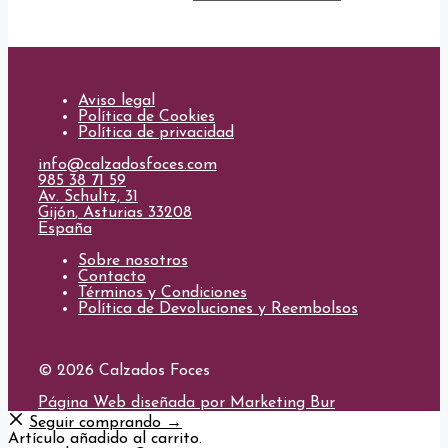
elegir
precio
precio
producto
en
original
actual
tiene
la
era:
es:
múltiples
página
99,00€.
39,00€.
variantes.
de
Las
producto
opciones
Aviso legal
se
Política de Cookies
pueden
Política de privacidad
elegir
en
info@calzadosfoces.com
la
985 38 71 59
página
Av. Schultz, 31
de
Gijón
,
Asturias
33208
producto
España
Sobre nosotros
Contacto
Términos y Condiciones
Política de Devoluciones y Reembolsos
© 2026 Calzados Foces
Página Web diseñada por Marketing Bur
Seguir comprando →
Artículo añadido al carrito.