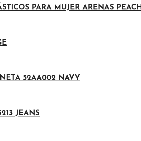
ÁSTICOS PARA MUJER ARENAS PEAC
GE
ONETA 52AA002 NAVY
213 JEANS