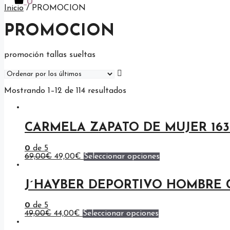
0
Inicio
/ PROMOCION
PROMOCION
promoción tallas sueltas
Ordenado
Mostrando 1–12 de 114 resultados
por
los
últimos
CARMELA ZAPATO DE MUJER 163
0
de 5
El
El
Este
69,00
€
49,00
€
Seleccionar opciones
precio
precio
producto
original
actual
tiene
era:
es:
múltiples
J´HAYBER DEPORTIVO HOMBRE C
69,00€.
49,00€.
variantes.
Las
opciones
0
de 5
El
El
Este
se
49,00
€
44,00
€
Seleccionar opciones
precio
precio
producto
pueden
original
actual
tiene
elegir