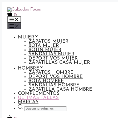
Saltar
al
contenido
0
Menú
Menú
MUJER
ZAPATOS MUJER
BOTA MUJER
BOTIN MUJER
SANDALIAS MUJER
DEPORTIVOS MUJER
ZAPATILLAS CASA MUJER
HOMBRE
ZAPATOS HOMBRE
DEPORTIVOS HOMBRE
BOTA HOMBRE
SANDALIAS HOMBRE
ZAPATILLA CASA HOMBRE
COMPLEMENTOS
ULTIMAS TALLAS
MARCAS
Búsqueda
de
productos