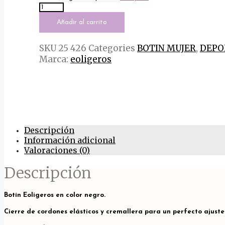
Eoligero
era:
es:
Botin
69,00€.
54,00€.
Neve
Añadir al carrito
Negro
cantidad
SKU
25 426
Categories
BOTIN MUJER
,
DEPO
Marca:
eoligeros
Descripción
Información adicional
Valoraciones (0)
Descripción
Botín Eoligeros en color negro.
Cierre de cordones elásticos y cremallera para un perfecto ajuste