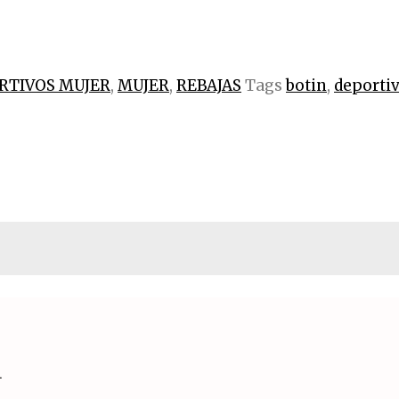
RTIVOS MUJER
,
MUJER
,
REBAJAS
Tags
botin
,
deporti
.