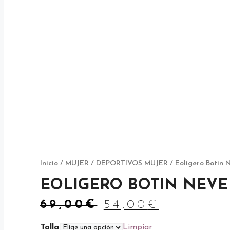
Inicio
/
MUJER
/
DEPORTIVOS MUJER
/ Eoligero Botin 
EOLIGERO BOTIN NEV
El
El
69,00
€
54,00
€
precio
precio
original
actual
Talla
Limpiar