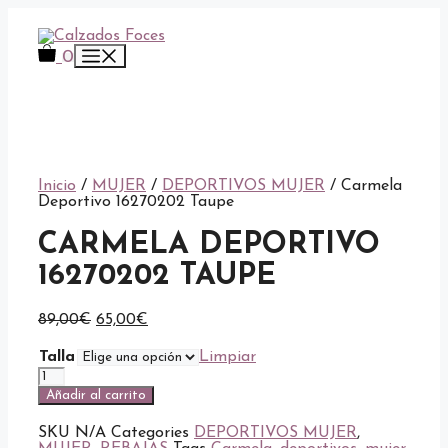
Saltar
al
contenido
Menú
0
Inicio
/
MUJER
/
DEPORTIVOS MUJER
/ Carmela
Deportivo 16270202 Taupe
CARMELA DEPORTIVO
16270202 TAUPE
El
El
89,00
€
65,00
€
precio
precio
original
actual
Talla
Limpiar
era:
es:
Carmela
89,00€.
65,00€.
Deportivo
Añadir al carrito
16270202
Taupe
SKU
N/A
Categories
DEPORTIVOS MUJER
,
cantidad