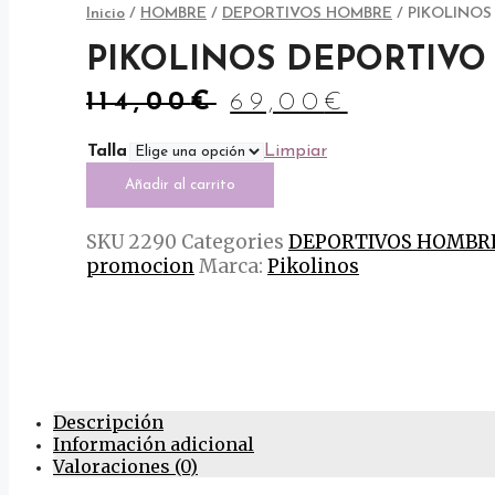
Inicio
/
HOMBRE
/
DEPORTIVOS HOMBRE
/ PIKOLINOS
PIKOLINOS DEPORTIVO 
El
El
114,00
€
69,00
€
precio
precio
original
actual
Talla
Limpiar
PIKOLINOS
era:
es:
Añadir al carrito
DEPORTIVO
114,00€.
69,00€.
CAMBIL
M5N-
SKU
2290
Categories
DEPORTIVOS HOMBR
6111C2
AZUL
promocion
Marca:
Pikolinos
cantidad
Descripción
Información adicional
Valoraciones (0)